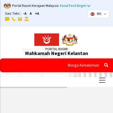
Langkau
Portal Rasmi Kerajaan Malaysia
Kenal Pasti Begini
ke
Saiz Teks :
-A
A
+A
MS
Sena
kandungan
utama
PORTAL RASMI
Mahkamah Negeri Kelantan
Warga Kehakiman