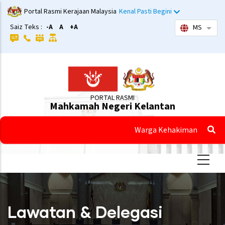
Langkau
Portal Rasmi Kerajaan Malaysia
Kenal Pasti Begini
ke
Saiz Teks :
-A
A
+A
MS
Sena
kandungan
utama
PORTAL RASMI
Mahkamah Negeri Kelantan
Warga Kehakiman
Lawatan & Delegasi