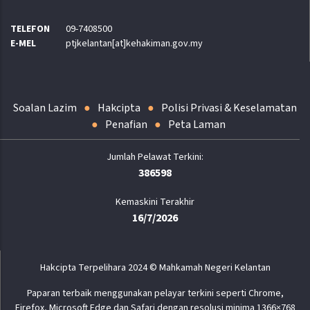
TELEFON
09-7408500
E-MEL
ptjkelantan[at]kehakiman.gov.my
Soalan Lazim
Hakcipta
Polisi Privasi & Keselamatan
Penafian
Peta Laman
386598
Kemaskini Terakhir
16/7/2026
Hakcipta Terpelihara 2024 © Mahkamah Negeri Kelantan
Paparan terbaik menggunakan pelayar terkini seperti Chrome,
Firefox, Microsoft Edge dan Safari dengan resolusi minima 1366×768