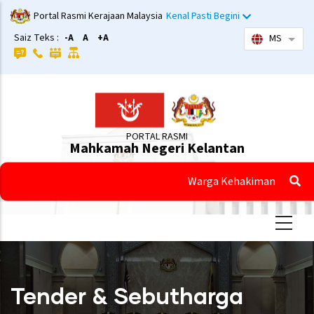
Langkau
Portal Rasmi Kerajaan Malaysia
Kenal Pasti Begini
ke
Saiz Teks :
-A
A
+A
MS
Sena
kandungan
utama
PORTAL RASMI
Mahkamah Negeri Kelantan
Warga Kehakiman
Tender & Sebutharga